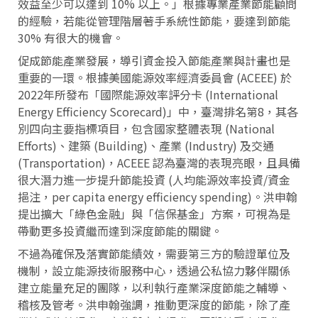
效益至少可以達到 10% 以上。」根據專業產業節能顧問
的經驗，若能從管理階層著手系統性節能，要達到節能
30% 有很大的機會。
促成節能產業發展，導引資金投入節能產業與計畫也是
重要的一環。根據美國能源效率經濟委員會 (ACEEE) 於
2022年所發布「國際能源效率評分卡 (International
Energy Efficiency Scorecard)」中，臺灣排名第8，其各
別四向主要指標項目，包含國家整體表現 (National
Efforts)、建築 (Building)、產業 (Industry) 及交通
(Transportation)，ACEEE 認為臺灣的表現亮眼，且具備
很大潛力進一步提升節能投資 (人均能源效率投資/資金
挹注，per capita energy efficiency spending)。洪申翰
提出擴大「綠色金融」與「信保基金」方案，可視為是
帶動更多投資繼而達到深度節能的關鍵。
不過為確保及落實節能績效，需要第三方的驗證單位及
機制，設立能源技術服務中心，透過公私協力夥伴關係
建立能量充足的團隊，以利執行產業深度節能之輔導、
稽核及管考。洪申翰強調，推動更深度的節能，除了產