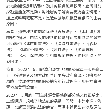
於地熱開發前期探勘、鑽井的投資風險較高，臺灣目前
探勘量能並不足夠，對地層的了解需要更為全面精確，
加上資料精確度不足，是造成發展緩慢甚至停滯的重要
原因。
再者，過去地熱能開發除依《溫泉法》、《水利法》相
關規定辦理，申請人的地熱能探勘許可或地熱能開發許
可仍應依《都市計畫法》、《區域計畫法》、《森林
法》、《國家公園法》、《地質法》、《災害防救
法》、《水土保持法》等相關規定辧理，流程耗時，開
發困難。
為此，2022 年 6 月經濟部成立「地熱發電單一服務窗口
」，輔導業者及地方政府善用中央政府資源，分攤探勘
風險，協調建立地熱開發適宜的行政程序，加速推廣設
置地熱發電設備。
2023 年 5 月底「再生能源發展條例部分條文修正草案 」
三讀通過，規範了地熱能的探勘、開發、申請水權、營
運，也處理與溫泉法的競合，而洪申翰提出在涉及原住