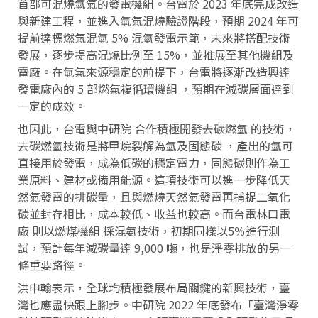
首部可混燒氫氣的發電機組。台電於 2023 年底完成改造
與新建工程，並進入氫氣混燒驗證階段，預期 2024 年可
提前達標燃氣混氫 5% 混氫發電示範，未來將搭配技術
發展，逐步提高混燒比例至 15%，並推展至其他機組及
電廠。在氫氣來源穩定的前提下，台電將逐漸改造興達
發電廠內的 5 部燃氣複循環機組 ，預期在減碳層面達到
一定的成效。
也因此，台電與中研院 合作積極開發去碳燃氫 的技術，
去碳燃氫技術是將甲烷裂解為氫及固態碳 ，產出的氫可
直接用於發電，成為低碳的穩定電力，固態碳則作為工
業原料、建材或備用能源。這項技術可以進一步降低天
然氣發電的排碳量，且與燃燒天然氣發電再捕捉二氧化
碳並封存相比，成本較低、收益也較高。而台電林口電
廠 則以燃煤機組 採混氨技術，初期同樣以5％進行測
試，預計每年減碳量達 9,000 噸，也是淨零排放的另一
條重要路徑。
洪申翰表示，全球均積極發展布局關鍵的新興技術，臺
灣也應盡快跟上腳步。中研院 2022 年底發布「臺灣淨零