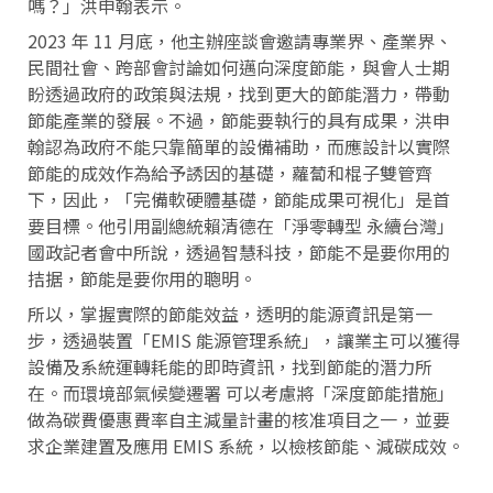
嗎？」洪申翰表示。
2023 年 11 月底，他主辦座談會邀請專業界、產業界、
民間社會、跨部會討論如何邁向深度節能，與會人士期
盼透過政府的政策與法規，找到更大的節能潛力，帶動
節能產業的發展。不過，節能要執行的具有成果，洪申
翰認為政府不能只靠簡單的設備補助，而應設計以實際
節能的成效作為給予誘因的基礎，蘿蔔和棍子雙管齊
下，因此，「完備軟硬體基礎，節能成果可視化」是首
要目標。他引用副總統賴清德在「淨零轉型 永續台灣」
國政記者會中所說，透過智慧科技，節能不是要你用的
拮据，節能是要你用的聰明。
所以，掌握實際的節能效益，透明的能源資訊是第一
步，透過裝置「EMIS 能源管理系統」，讓業主可以獲得
設備及系統運轉耗能的即時資訊，找到節能的潛力所
在。而環境部氣候變遷署 可以考慮將「深度節能措施」
做為碳費優惠費率自主減量計畫的核准項目之一，並要
求企業建置及應用 EMIS 系統，以檢核節能、減碳成效。