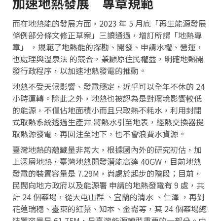
加速地熱發展 專章規範
而在地熱能的發展方面，2023 年 5 月底「再生能源發展
條例部分條文修正草案」三讀通過，增訂所謂「地熱專
章」 ，規範了地熱能的探勘、開發、申請水權、營運，
也處理與溫泉法 的競合，兼顧原住民權益，明確地熱開
發行政程序，以加速地熱發電的推動。
地熱不受天候影響、發電穩定，近乎可以全年不休的 24
小時運轉。除此之外，地熱也被認為是對環境影響較低
的能源，不僅佔地面積小而且只取熱不耗水，利用封閉
式取熱系統透過生產井 將熱水引至地表，經熱交換器提
取熱源發電，再回注至地下，也不會浪費水資源。
臺灣地熱的蘊藏量非常大，根據國內外的研究初估，加
上深層地熱，臺灣地熱開發潛能高達 40GW，目前地熱
發電的裝置容量是 7.29M，尚處於起步的階段；目前，
民間向地方政府以及能源署 申請的地熱發電有 9 處，共
計 24 個案場，從大屯山群 、宜蘭的清水 、仁澤 ，再到
花蓮瑞穗、臺東的紅葉、知本、金崙等，其 24 個案場總
裝置容量是 61.75M，是臺灣能源轉型重要的一部分。由