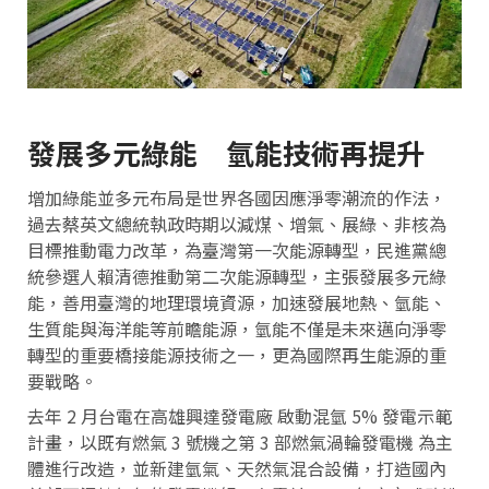
發展多元綠能 氫能技術再提升
增加綠能並多元布局是世界各國因應淨零潮流的作法，
過去蔡英文總統執政時期以減煤、增氣、展綠、非核為
目標推動電力改革，為臺灣第一次能源轉型，民進黨總
統參選人賴清德推動第二次能源轉型，主張發展多元綠
能，善用臺灣的地理環境資源，加速發展地熱、氫能、
生質能與海洋能等前瞻能源，氫能不僅是未來邁向淨零
轉型的重要橋接能源技術之一，更為國際再生能源的重
要戰略。
去年 2 月台電在高雄興達發電廠 啟動混氫 5% 發電示範
計畫，以既有燃氣 3 號機之第 3 部燃氣渦輪發電機 為主
體進行改造，並新建氫氣、天然氣混合設備，打造國內