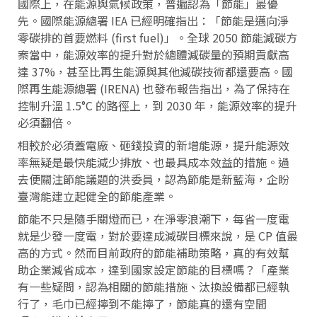
國際上，在能源與氣候政策，普遍認為「節能」最優
先。國際能源總署 IEA 已經明確指出：「節能是邁向淨
零碳排的首要燃料 (first fuel)」。全球 2050 節能減碳方
案當中，能源效率的提升對於總體減碳量的預期貢獻高
達 37%，甚至比再生能源與其他減碳技術都還要高。國
際再生能源總署 (IRENA) 也發布報告指出，為了保持在
控制升溫 1.5°C 的路徑上，到 2030 年，能源效率的提升
必須翻倍。
相較於必須蓋電廠、砸錢投資的新增能源，提升能源效
率無疑是最快能減少排放、也最具成本效益的措施。過
去便關注節能議題的洪委員，認為節能是新藍海，企盼
臺灣能建立起健全的節能產業。
節能不只是隨手關燈而已，在淨零浪潮下，每省一度電
就是少發一度電，對於要達成減碳目標來說，是 CP 值最
高的方式。然而目前政府的節能補助策略，真的有效幫
助企業減省成本，達到國家設定節能的目標嗎？「產業
有一些疑問，認為相關的節能措施、汰換設備都已經執
行了，毛巾已經擰到不能擰了，節能真的還有空間