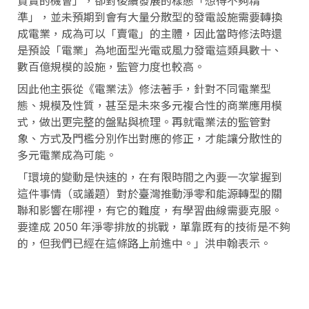
準」，並未預期到會有大量分散型的發電設施需要轉換
成電業，成為可以「賣電」的主體，因此當時修法時還
是預設「電業」為地面型光電或風力發電這類具數十、
數百億規模的設施，監管力度也較高。
因此他主張從《電業法》修法著手，針對不同電業型
態、規模及性質，甚至是未來多元複合性的商業應用模
式，做出更完整的盤點與梳理。再就電業法的監管對
象、方式及門檻分別作出對應的修正，才能讓分散性的
多元電業成為可能。
「環境的變動是快速的，在有限時間之內要一次掌握到
這件事情（或議題）對於臺灣推動淨零和能源轉型的關
聯和影響在哪裡，有它的難度，有學習曲線需要克服。
要達成 2050 年淨零排放的挑戰，單靠既有的技術是不夠
的，但我們已經在這條路上前進中。」洪申翰表示。