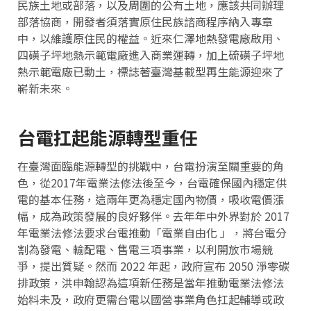
民族土地或部落，以及周圍的公有土地，應該共同辦理
部落協商，開發者須落實原住民族諮商程序納入專章
中，以維護原住民的權益。近來仁澤地熱發電廠啟用、
四磺子坪地熱示範電廠進入商業運轉，加上硫磺子坪地
熱示範電廠已動土，標誌著臺灣基載型再生能源迎來了
嶄新未來。
台電扛起能源轉型重任
在臺灣面臨能源轉型的挑戰中，台電扮演至關重要的角
色，從2017年電業法修法後至今，台電確保國內穩定供
電的基本任務，這兩年更為穩定國內物價，吸收電價漲
幅，成為政策發展的良好夥伴。去年年中外界對於 2017
年電業法修法要求台電推動「電業自由化 」，將台電分
割為發電、輸配電、售電三項事業，以利開放市場競
爭，提出質疑。然而 2022 年起，政府宣布 2050 淨零碳
排政策，洪申翰認為這項新任務是當年推動電業法修法
始料未及，政府更需台電以國營事業角色扛起輔導或政