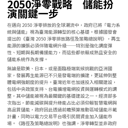
2050淨零戰略 儲能扮
演關鍵一步
在邁向 2050 淨零排放的全球潮流中，政府已將「電力系
統與儲能」視為臺灣能源轉型的核心基礎。根據國發會
提出的《臺灣 2050 淨零排放路徑及策略總說明》，再生
能源的擴張必須伴隨電網升級──特別是強化調度彈
性、短期與長期備援能力，而這些都依賴成熟且安全的
儲能系統作為支撐。
無論是歐美、日本，或是面臨極端氣候挑戰的亞洲國
家，發展再生能源已不只是發電端的擴建，更延伸到整
體電網強韌度的提升。臺灣近年也加速投入相關建設，
包括中央政策支持、台電擴增電網投資與運轉模式的調
整，其中儲能被視為最關鍵的基礎建設之一。經濟部多
次指出，節能減碳與提升綠能占比必須仰賴智慧電網與
高品質儲能，政府因此透過前瞻預算推動區域儲能示範
計畫，同時以電力交易平台吸引民間資金加入儲能市
場。《路徑及策略總說明》也強調，淨零轉型並非政府