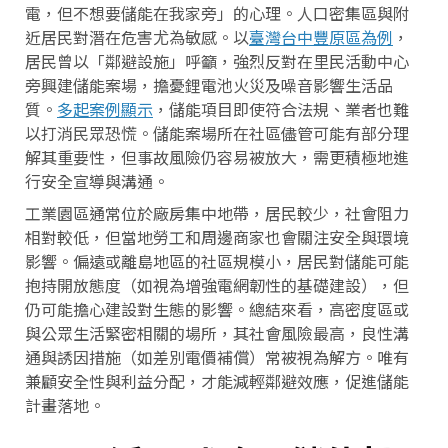
電，但不想要儲能在我家旁」的心理。人口密集區與附
近居民對潛在危害尤為敏感。以
臺灣台中豐原區為例
，
居民曾以「鄰避設施」呼籲，強烈反對在里民活動中心
旁興建儲能案場，擔憂鋰電池火災及噪音影響生活品
質。
多起案例顯示
，儲能項目即使符合法規、業者也難
以打消民眾恐慌。儲能案場所在社區儘管可能有部分理
解其重要性，但事故風險仍容易被放大，需更積極地進
行安全宣導與溝通。
工業園區通常位於廠房集中地帶，居民較少，社會阻力
相對較低，但當地勞工和周邊商家也會關注安全與環境
影響。偏遠或離島地區的社區規模小，居民對儲能可能
抱持開放態度（如視為增強電網韌性的基礎建設），但
仍可能擔心建設對生態的影響。總結來看，高密度區或
與公眾生活緊密相關的場所，其社會風險最高，良性溝
通與誘因措施（如差別電價補償）常被視為解方。唯有
兼顧安全性與利益分配，才能減輕鄰避效應，促進儲能
計畫落地。