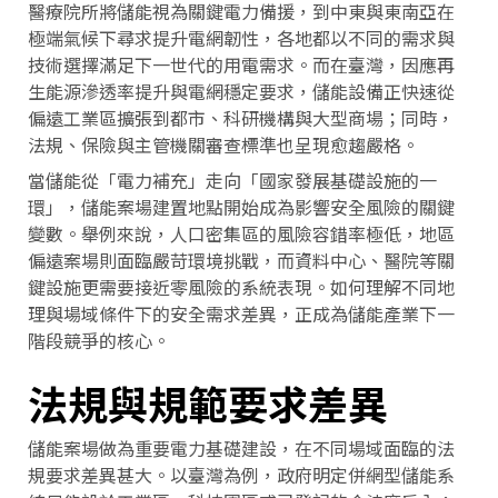
醫療院所將儲能視為關鍵電力備援，到中東與東南亞在
極端氣候下尋求提升電網韌性，各地都以不同的需求與
技術選擇滿足下一世代的用電需求。而在臺灣，因應再
生能源滲透率提升與電網穩定要求，儲能設備正快速從
偏遠工業區擴張到都市、科研機構與大型商場；同時，
法規、保險與主管機關審查標準也呈現愈趨嚴格。
當儲能從「電力補充」走向「國家發展基礎設施的一
環」，儲能案場建置地點開始成為影響安全風險的關鍵
變數。舉例來說，人口密集區的風險容錯率極低，地區
偏遠案場則面臨嚴苛環境挑戰，而資料中心、醫院等關
鍵設施更需要接近零風險的系統表現。如何理解不同地
理與場域條件下的安全需求差異，正成為儲能產業下一
階段競爭的核心。
法規與規範要求差異
儲能案場做為重要電力基礎建設，在不同場域面臨的法
規要求差異甚大。以臺灣為例，政府明定併網型儲能系