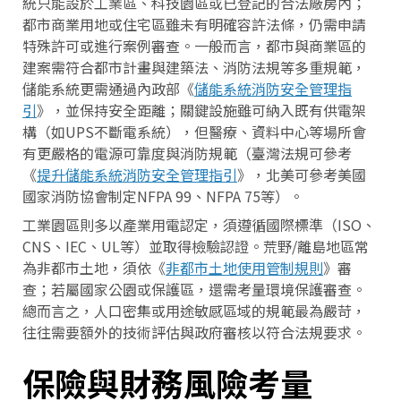
統只能設於工業區、科技園區或已登記的合法廠房內；
都市商業用地或住宅區雖未有明確容許法條，仍需申請
特殊許可或進行案例審查。一般而言，都市與商業區的
建案需符合都市計畫與建築法、消防法規等多重規範，
儲能系統更需通過內政部《
儲能系統消防安全管理指
引
》，並保持安全距離；關鍵設施雖可納入既有供電架
構（如UPS不斷電系統），但醫療、資料中心等場所會
有更嚴格的電源可靠度與消防規範（臺灣法規可參考
《
提升儲能系統消防安全管理指引
》，北美可參考美國
國家消防協會制定NFPA 99、NFPA 75等）。
工業園區則多以產業用電認定，須遵循國際標準（ISO、
CNS、IEC、UL等）並取得檢驗認證。荒野/離島地區常
為非都市土地，須依《
非都市土地使用管制規則
》審
查；若屬國家公園或保護區，還需考量環境保護審查。
總而言之，人口密集或用途敏感區域的規範最為嚴苛，
往往需要額外的技術評估與政府審核以符合法規要求。
保險與財務風險考量