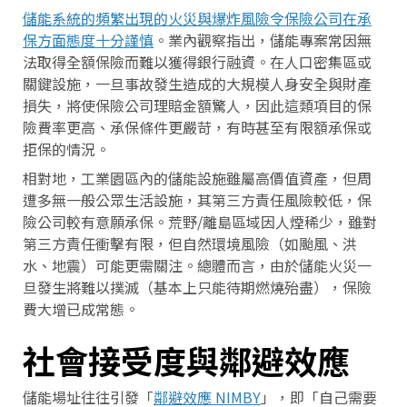
儲能系統的頻繁出現的火災與爆炸風險令保險公司在承
保方面態度十分謹慎
。業內觀察指出，儲能專案常因無
法取得全額保險而難以獲得銀行融資。在人口密集區或
關鍵設施，一旦事故發生造成的大規模人身安全與財產
損失，將使保險公司理賠金額驚人，因此這類項目的保
險費率更高、承保條件更嚴苛，有時甚至有限額承保或
拒保的情況。
相對地，工業園區內的儲能設施雖屬高價值資產，但周
遭多無一般公眾生活設施，其第三方責任風險較低，保
險公司較有意願承保。荒野/離島區域因人煙稀少，雖對
第三方責任衝擊有限，但自然環境風險（如颱風、洪
水、地震）可能更需關注。總體而言，由於儲能火災一
旦發生將難以撲滅（基本上只能待期燃燒殆盡），保險
費大增已成常態。
社會接受度與鄰避效應
儲能場址往往引發「
鄰避效應 NIMBY
」，即「自己需要