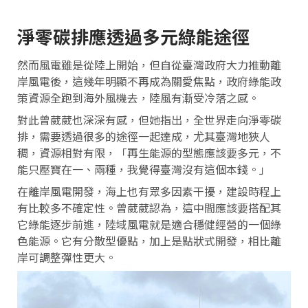
淨零碳排應透過多元綠能途徑
然而風電雖是從陸上開始，但自從臺灣政府大力推動離
岸風電後，這幾年明顯不再成為關愛焦點，政府綠能政
策資源全跑到海外風機去，陸風有漸受冷落之感。
對此曾葳葳也深深有感，但她指出，全世界走向淨零碳
排，需要透過很多的途徑一起達成，尤其臺灣地狹人
稠，資源相對有限，「再生能源的型態應該要多元，不
能只壓寶在一、兩種，我覺得臺灣沒有這個本錢。」
在離岸風電開發，海上也有眾多因素干擾，建設時程上
有比較多不確定性。曾葳葳認為，這中間應該要搭配其
它綠能逐步前進，陸域風電就是適合穩健經營的一個綠
色能源。它有分散型優點，加上是點狀式開發，相比離
岸可調整彈性更大。