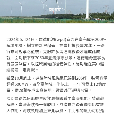
閱讀文章
2024年5月24日，達德能源(wpd)宣告在臺完成第200座
陸域風機，樹立嶄新里程碑。在臺扎根長達20年，一路
行來可說篳路藍縷，克服許多溝通挑戰後才達成此成
就。面對接下來2050年臺灣淨零願景，達德能源董事長
曾葳葳深信，以陸域風電的穩健彈性，絕對能在其中繼
續扮演一定貢獻。
截至10月底止，達德陸域風機數已達到206座，裝置容量
超過500MW，占全臺陸域一半以上，一年可發出12億度
電，供29萬多戶家庭使用，數量甚至超過台電。
談到達德為何那麼早就獨具慧眼看中臺灣風能，曾葳葳
解釋，臺灣海峽是一個峽口，風進來之後很像喇叭有放
大作用，海峽效應加上東北季風，中北部的風力可說是