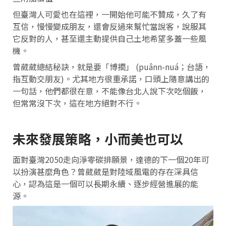
但臺灣人可愛也在這裡，一開始他可能不贊成，久了有
互信，慢慢變成朋友，還會反過來幫忙當說客，說服其
它反對的人，甚至還主動提供自己土地希望多蓋一些風
機。
曾葳葳總結秘訣，就是要「博撋」 (puânn-nuá；台語，
指互動交朋友)。尤其地方很重承諾，口頭上隨意講出的
一句話，他們都很在意，不能像台北人說下次吃個飯，
但常常沒下次，這在地方絕對不行。
未來發展策略，小而美也可以
面對臺灣2050走向淨零碳排願景，達德的下一個20年可
以扮演甚麼角色？曾葳葳是對陸域風電的存在深具信
心，認為這是一個可以長期永續、逐步經營進展的能
源。