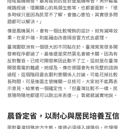
陸域風機開發，最常碰到的反對是風機噪音，另外輸電
線路經過、環團關心的鳥類生態等，也都要面對。「很
多時候只是因為民眾不了解，會擔心害怕，其實很多問
題都可以解決。」
像是風機葉片，會有一個比較彎鉤的設計，就有減噪效
果。在家戶端，則能藉由改善隔音窗方式去處理。
臺灣跟歐洲有一個很大的不同點在於，臺灣常常很多開
發案程序都過了，最後還是突然莫名會被卡關。因為有
反對聲音，已核可開發案因此動不了工，這就是在臺灣
開發風電的難處。她提及，像在德國會先有完整的諮詢
過程，這個階段要去跟利害關係人討論，可能花掉比較
長時間，可是後面主管機關一旦核可，大家就不能再表
示意見，給業者一個確定性。「但臺灣比較不一樣，民
意隨時隨地都還可以跳出來表達…」曾葳葳誠實地說。
晨昏定省，以耐心與居民培養互信
面對臺灣特殊地方生態，達德必須得入境隨俗，也慢慢