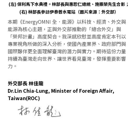
(左) 保利馬下水典禮。林部長與惠恕仁總統、施振榮先生合影；
(右) 林部長參訪伊泰普水電站（圖片來源：外交部）
本期《EnergyOMNI 全．能源》以科技、經濟、外交與
能源為核心主題，正與外交部推動的「總合外交」與
「榮邦計畫」高度契合。我深感欣慰並高度肯定本刊以
專業視角所做的深入分析，使國內產業界、政府部門與
國際夥伴更全面理解臺灣的潛力與實力。期待這份力量
持續為臺灣走向世界、讓世界看見臺灣，發揮重要影響
力。
外交部長 林佳龍
Dr.Lin Chia-Lung, Minister of Foreign Affair,
Taiwan(ROC)