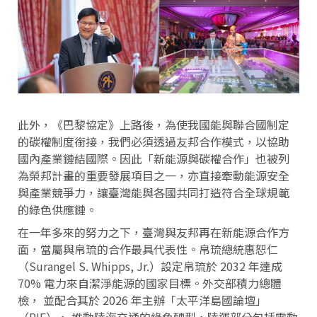
此外，《巴黎協定》上路後，為使我國能與聯合國制定
的碳權制度銜接，我們必須透過友邦合作模式，以協助
國內產業鏈結國際。因此「新能源與碳權合作」也被列
為榮邦計畫的重要發展項目之一，亦直接牽動能源安全
與產業競爭力，讓臺灣能與各國共同打造符合全球規範
的綠色供應鏈。
在一年多來的努力之下，臺灣與友邦再在新能源合作方
面，當屬與帛琉的合作最具代表性。帛琉總統惠恕仁
（Surangel S. Whipps, Jr.）設定帛琉於 2032 年達成
70% 電力來自潔淨能源的國家目標。外交部積力總體
檢， 並配合其於 2026 年主辦「太平洋島國論壇」
（PIF）， 推動陸海交通的綠色轉型，陸運部分包括電動