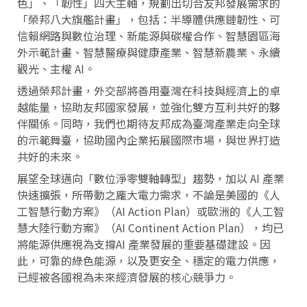
色」、「韌性」四大主軸，規劃出切合友邦發展需求的
「榮邦八大旗艦計畫」，包括：半導體供應鏈韌性、可
信賴網路與數位治理、新能源與碳權合作、智慧園區海
外示範計畫、智慧醫療與健康產業、智慧新農業、永續
觀光、主權 AI。
透過榮邦計畫，外交部將善用臺灣在科技與經濟上的卓
越能量，協助友邦國家發展，並強化雙方互利共好的夥
伴關係。同時，我們也期待友邦成為臺灣產業走向全球
的示範舞臺，協助國內企業拓展國際市場，與世界打造
共好的未來。
展望全球邁向「數位淨零雙軸轉型」趨勢，加以 AI 產業
快速擴張，所帶動之龐大電力需求，不論是美國的《人
工智慧行動方案》（AI Action Plan）或歐洲的《人工智
慧大陸行動方案》（AI Continent Action Plan），均已
將能源供應視為支撐AI 產業發展的重要基礎建設。因
此，可靠的綠色能源，以及更安全、穩定的電力供應，
已經被各國視為未來經濟發展的核心競爭力。