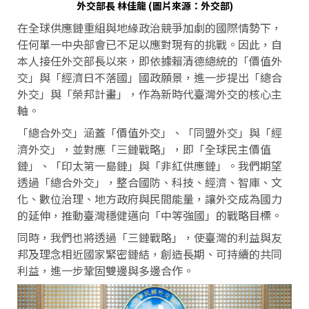
外交部長 林佳龍 (圖片來源：外交部)
在全球供應鏈重組與地緣政治競爭加劇的國際情勢下，
任何單一中央部會已不足以應對現有的挑戰。因此，自
本人接任外交部長以來，即依據賴清德總統的「價值外
交」與「經濟日不落國」國政願景，進一步提出「總合
外交」與「榮邦計畫」，作為新時代臺灣外交的核心主
軸。
「總合外交」涵蓋「價值外交」、「同盟外交」與「經
濟外交」，並對應「三鏈戰略」，即「全球民主價值
鏈」、「印太第一島鏈」與「非紅供應鏈」。我們期望
透過「總合外交」，整合國防、科技、經濟、智庫、文
化、數位治理、地方政府與民間能量，讓外交成為國力
的延伸，推動臺灣穩健邁向「中等強國」的戰略目標。
同時，我們也將透過「三鏈戰略」，使臺灣的利益與友
邦及理念相近國家緊密鏈結，創造長期、可持續的共同
利益，進一步鞏固雙邊與多邊合作。